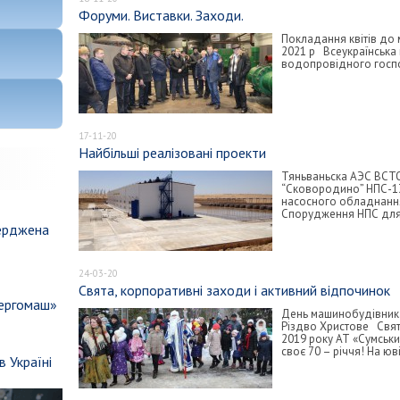
Форуми. Виставки. Заходи.
Покладання квітів до
2021 р Всеукраїнська
водопровідного госпо
17-11-20
Найбільші реалізовані проекти
Тяньваньска АЭС ВСТО
“Сковородино” НПС-13
насосного обладнанн
Спорудження НПС для
верджена
24-03-20
Свята, корпоративні заходи і активний відпочинок
нергомаш»
День машинобудівника 
Різдво Христове Свят
2019 року АТ «Сумськ
своє 70 – річчя! На ю
 Україні