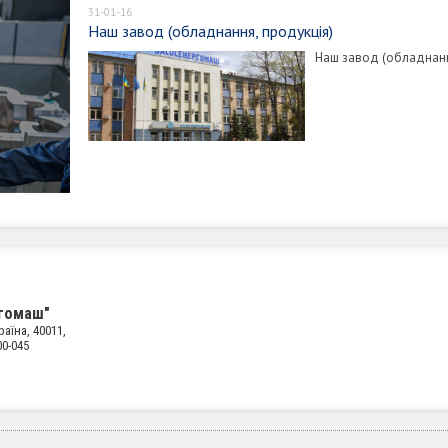
31-01-16
Наш завод (обладнання, продукція)
Наш завод (обладнанн
ргомаш"
аїна, 40011,
00-045