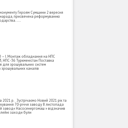
 монументу Героям Сумщини 2 вересня
 нарада, присвячена реформуванню
дарства. ….
 – I. Монтаж обладнання на НПС
, НПС-36 Туркменістан Поставка
я для зрошувальних систем
 зрошувальних каналів
2021 р. Зустрічаємо Новий 2021 рік та
кування 70-річчя заводу 8 листопада
ий завод« Насосенергомаш » відзначив
вілейні заходи були