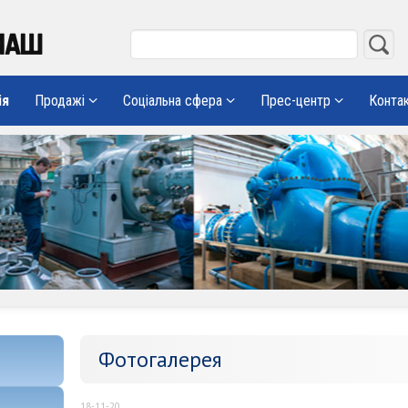
ія
Продажі
Соціальна сфера
Прес-центр
Конта
Фотогалерея
18-11-20