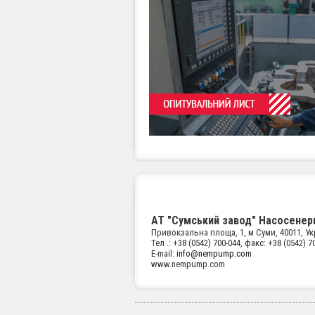
АТ "Сумський завод" Насосене
Привокзальна площа, 1, м Суми, 40011, Укр
Тел .: +38 (0542) 700-044, факс: +38 (0542) 7
E-mail:
info@nempump.com
www.nempump.com