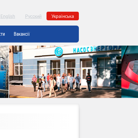
English
Русский
Українська
кти
Вакансії